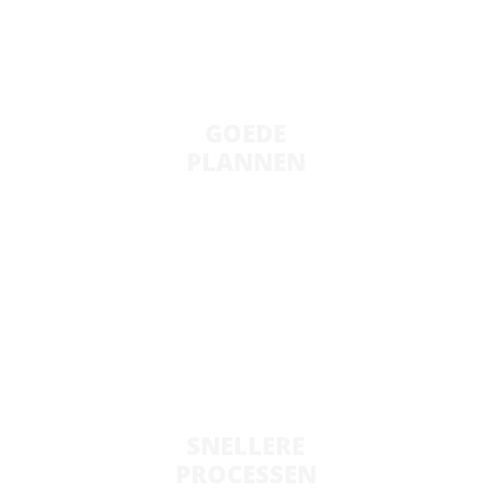
GOEDE
PLANNEN
Dankzij het bundelen van kennis, ervaring en
verschillende perspectieven.
SNELLERE
PROCESSEN