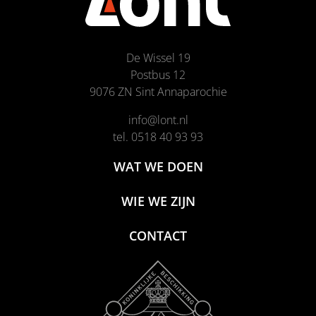
De Wissel 19
Postbus 12
9076 ZN Sint Annaparochie
info@lont.nl
tel. 0518 40 93 93
WAT WE DOEN
WIE WE ZIJN
CONTACT