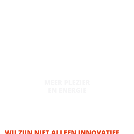
Omdat je niet blijft hangen in discussies,
maar werkt vanuit duidelijke afspraken en
wederzijds begrip.
MEER PLEZIER
EN ENERGIE
Wat zorgt voor duurzame samenwerking en
succesvolle uitvoering.
WIJ ZIJN NIET ALLEEN INNOVATIEF.