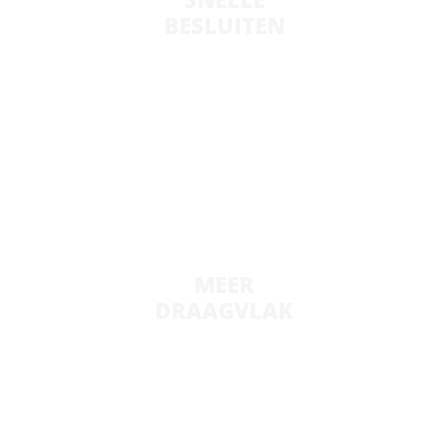
BESLUITEN
Er kan snel gehandeld worden, omdat de
lijnen kort zijn.
MEER
DRAAGVLAK
Doordat alle partijen meedenken en
meedoen.