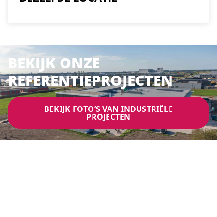
BEKIJK ONZE
REFERENTIEPROJECTEN
BEKIJK FOTO’S VAN INDUSTRIËLE
PROJECTEN
KLANT AAN HET WOORD:
WIM EN WALTER VAN
LIGHT4U