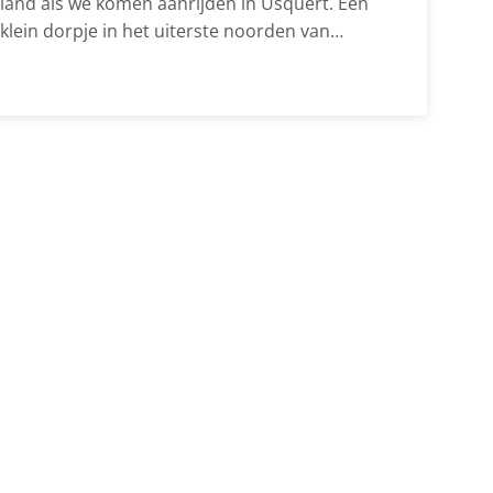
land als we komen aanrijden in Usquert. Een
klein dorpje in het uiterste noorden van
Groningen.