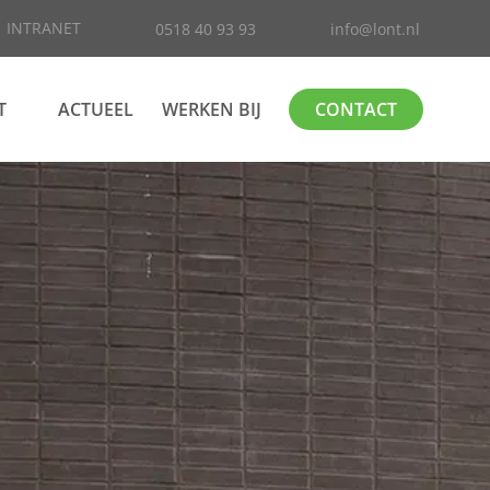
INTRANET
0518 40 93 93
info@lont.nl
T
ACTUEEL
WERKEN BIJ
CONTACT