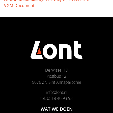
VGM-Document
De Wissel 19
Postbus 12
9076 ZN Sint Annaparochie
info@lont.nl
tel. 0518 40 93 93
WAT WE DOEN