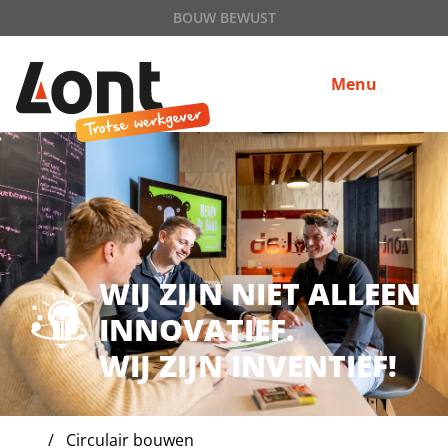
BOUW BEWUST
Menu
WIJ ZIJN NIET ALLEEN
INNOVATIEF.
WIJ ZIJN INVENTIEF!
Circulair bouwen