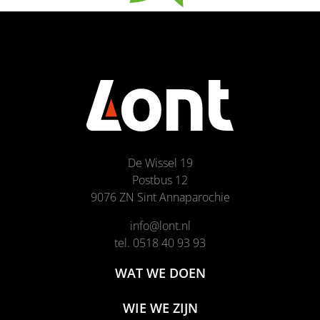
De Wissel 19
Postbus 12
9076 ZN Sint Annaparochie
info@lont.nl
tel. 0518 40 93 93
WAT WE DOEN
WIE WE ZIJN