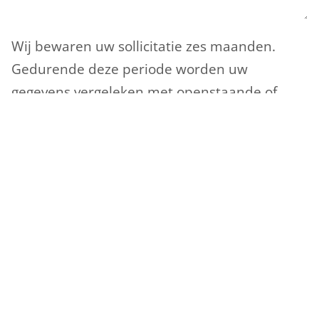
Wij bewaren uw sollicitatie zes maanden.
Gedurende deze periode worden uw
gegevens vergeleken met openstaande of
vrijkomende vacatures. Indien zich een
mogelijkheid voordoet, ontvangt u daarvan
bericht. Indien u na zes maanden geen
bericht heeft ontvangen, dan kunt u ervan
uitgaan dat er zich voor u helaas geen
mogelijkheden hebben voorgedaan. Ter
bescherming van uw privacy worden uw
gegevens in dat geval vernietigd.
Instemming
*