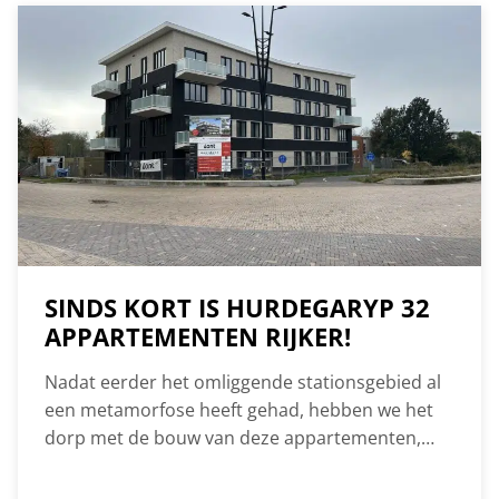
project. Waar ooit een kerk stond, verrijst nu
een huiselijk en warm thuis voor
jongvolwassenen met een zorgvraag. In totaal
bouwen we hier 67 zorgwoningen, twee
gemeenschappelijke huiskamers en enkele
ruimtes voor ondersteunende functies. Omega
Groep wil toekomstige bewoners hier een veilige
en inspirerende woonomgeving bieden.
SINDS KORT IS HURDEGARYP 32
APPARTEMENTEN RIJKER!
Nadat eerder het omliggende stationsgebied al
een metamorfose heeft gehad, hebben we het
dorp met de bouw van deze appartementen,
verdeeld over twee markante woongebouwen,
nog een stukje mooier kunnen maken. En daar