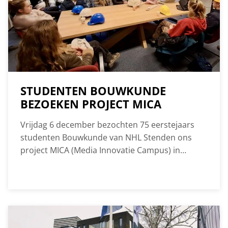
STUDENTEN BOUWKUNDE
BEZOEKEN PROJECT MICA
Vrijdag 6 december bezochten 75 eerstejaars
studenten Bouwkunde van NHL Stenden ons
project MICA (Media Innovatie Campus) in
Leeuwarden. Hier transformeren we de centrale
hal tot een moderne en duurzame
ontmoetingsplek. De campus blijft tijdens de
werkzaamheden operationeel.