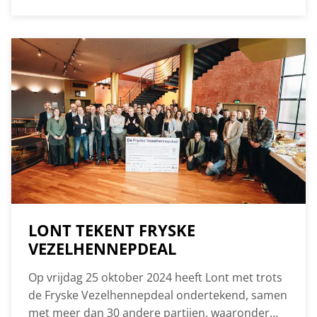
zijn we trots op! De appartementen zijn een
aanwinst voor Hurdegaryp, want: stuk voor stuk
betaalbaar, gelijkvloers en energiezuinig. Dit
prachtige resultaat was alleen mogelijk dankzij
een fijne samenwerking met Montagne Advies
en Ontwikkeling en Gemeente Tytsjerksteradiel.
LONT TEKENT FRYSKE
VEZELHENNEPDEAL
Op vrijdag 25 oktober 2024 heeft Lont met trots
de Fryske Vezelhennepdeal ondertekend, samen
met meer dan 30 andere partijen, waaronder