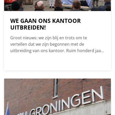
WE GAAN ONS KANTOOR
UITBREIDEN!
Groot nieuws: we zijn blij en trots om te
vertellen dat we zijn begonnen met de
uitbreiding van ons kantoor. Ruim honderd jaar
bouwen we aan de toekomst, en nu maken we
ruimte voor nóg meer groei. We zien onze
toekomst met het volste vertrouwen tegemoet.
Onze ambities in innovatie en
duurzaamheid, maar ook de steeds complexere
processen en regelgeving vragen om meer
mankracht. Daarom breiden we uit en zijn we
van plan nog meer getalenteerde collega’s te
verwelkomen. Hierdoor hebben we behoefte
aan meer ruimte en verbeterde faciliteiten voor