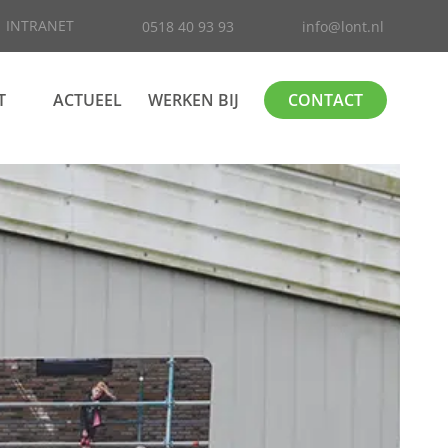
INTRANET
0518 40 93 93
info@lont.nl
T
ACTUEEL
WERKEN BIJ
CONTACT