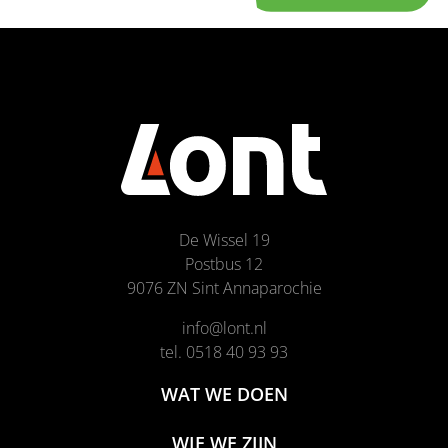
De Wissel 19
Postbus 12
9076 ZN Sint Annaparochie
info@lont.nl
tel. 0518 40 93 93
WAT WE DOEN
WIE WE ZIJN