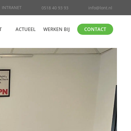
INTRANET
0518 40 93 93
info@lont.nl
T
ACTUEEL
WERKEN BIJ
CONTACT