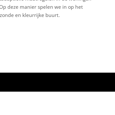
. Op deze manier spelen we in op het
onde en kleurrijke buurt.
OEN
WIE WE ZIJN
CONTACT
Trotse werkgever
Over Lont