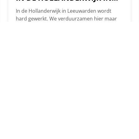
LEEUWARDEN
In de Hollanderwijk in Leeuwarden wordt
hard gewerkt. We verduurzamen hier maar
liefst 177 woningen. En omdat de hele wijk
een Rijksmonument is, vereist dit een
speciale aanpak. In de video op deze pagina
zie je wat dit onder andere inhoudt. Deze
werkzaamheden voeren wij samen met onze
toegewijde partners uit in opdracht van
Elkien….
 KUNNEN WIJ JE