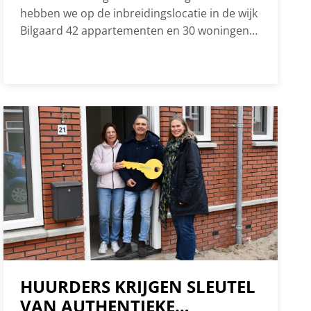
hebben we op de inbreidingslocatie in de wijk
Bilgaard 42 appartementen en 30 woningen
ontwikkeld naar ontwerp van TWA
Architecten. Inmiddels zijn alle
appartementen en woningen opgeleverd en
bewoond. Door de prijsvorming waren zowel
de appartementen als gezinswoningen
bereikbaar voor starters. We zijn als
projectteam trots op het mooie…
HUURDERS KRIJGEN SLEUTEL
VAN AUTHENTIEKE