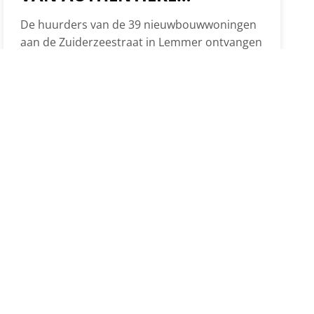
WONINGEN
De huurders van de 39 nieuwbouwwoningen
ZUIDERZEESTRAAT
aan de Zuiderzeestraat in Lemmer ontvangen
deze week de sleutels van hun nieuwe huis.
Meneer en mevrouw Bokma kregen vandaag
de sleutel uit handen van Manja van Meerloo,
bewonersbegeleider van woningcorporatie
Dynhus. De nieuwbouw is onderdeel van de
herontwikkeling van de Zuiderzeestraat en
omgeving. In opdracht van Dynhus
bouwden…
 HELPEN?