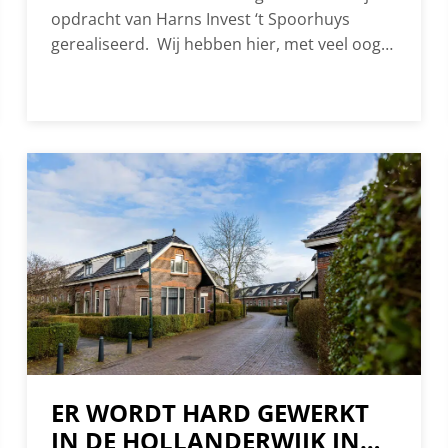
opdracht van Harns Invest ‘t Spoorhuys
gerealiseerd. Wij hebben hier, met veel oog
voor detail, 24 rug-aan-rug woningen
gebouwd. Het ontwerp van de woningen is
gebaseerd op de historische remises die hier
hebben gestaan. De 3 woonblokken hebben
de namen gekregen van historische treinen:
‘Oude 8’, ‘Blauwe…
ER WORDT HARD GEWERKT
IN DE HOLLANDERWIJK IN