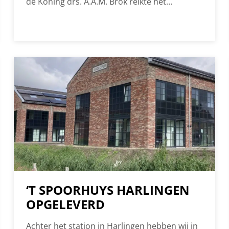
de Koning drs. A.A.M. Brok reikte het
predicaat aan ons uit.
‘T SPOORHUYS HARLINGEN
OPGELEVERD
Achter het station in Harlingen hebben wij in