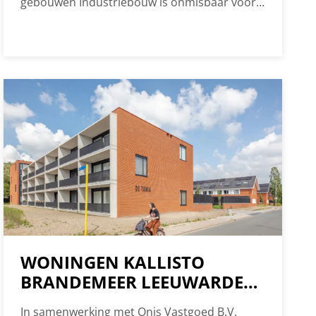
gebouwen Industriebouw is onmisbaar voor
70.000+ aangesloten professionals, die zich
bezighouden met nieuwbouw, renovatie,
restauratie en transformatie. Voor en door
professionals in de bouw.
WONINGEN KALLISTO
BRANDEMEER LEEUWARDEN
OPGELEVERD
In samenwerking met Onis Vastgoed B.V.