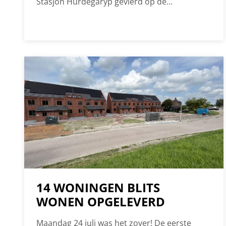
Stasjon Hurdegaryp gevierd op de
bouwlocatie. In aanwezigheid van de kopers
onthulde wethouder Berber van Santbergen
van de gemeente Tytsjerksteradiel een
insectenhotel dat aan de toekomstige
bewoners wordt aangeboden door
aannemer/ontwikkelaar Lont en Montagne
Advies en Ontwikkeling.
14 WONINGEN BLITS
WONEN OPGELEVERD
Maandag 24 juli was het zover! De eerste