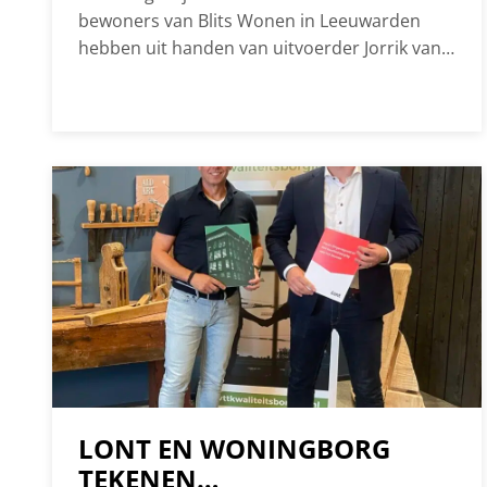
bewoners van Blits Wonen in Leeuwarden
hebben uit handen van uitvoerder Jorrik van
Lont de sleutel van hun nieuwe woning
ontvangen. Voor de bouwvak krijgen alle
bewoners de sleutel en kan iedereen
beginnen met het inrichten van hun woning.
Blits Wonen is het nieuwbouwproject wat
Lont in opdracht…
LONT EN WONINGBORG
TEKENEN