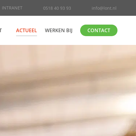
INTRANET
0518 40 93 93
info@lont.nl
T
ACTUEEL
WERKEN BIJ
CONTACT